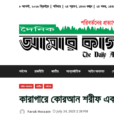
Skip
৮ আগস্ট, ২০২৬ খ্রিস্টাব্দ | শনিবার | ২৪ শ্রাবণ, ১৪৩৩ বঙ্গাব্দ | ২৪ সফর, ১৪৪
to
content
সর্বশেষ
রাজনীতি
জাতীয়
আন্তর্জাতিক
আইন আদালত
দ
আইন আদালত
জাতীয়
সর্বশেষ
কারাগারে কোরআন শরীফ এক
Faruk Hossain
July 24, 2025 2:38 PM