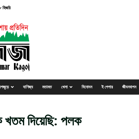
৮ হিজরি
েশজুড়ে
বাণিজ্য
মতামত
খেলা
বিনোদন
ই পেপার
জীবনযাপন
 খতম দিয়েছি: পলক