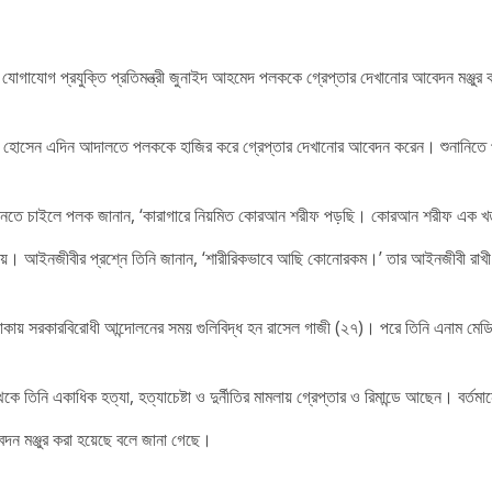
 যোগাযোগ প্রযুক্তি প্রতিমন্ত্রী জুনাইদ আহমেদ পলককে গ্রেপ্তার দেখানোর আবেদন মঞ্জু
য়ার হোসেন এদিন আদালতে পলককে হাজির করে গ্রেপ্তার দেখানোর আবেদন করেন। শুনানি
ে জানতে চাইলে পলক জানান, ‘কারাগারে নিয়মিত কোরআন শরীফ পড়ছি। কোরআন শরীফ এক খ
া যায়। আইনজীবীর প্রশ্নে তিনি জানান, ‘শারীরিকভাবে আছি কোনোরকম।’ তার আইনজীবী রা
াকায় সরকারবিরোধী আন্দোলনের সময় গুলিবিদ্ধ হন রাসেল গাজী (২৭)। পরে তিনি এনাম মে
ি একাধিক হত্যা, হত্যাচেষ্টা ও দুর্নীতির মামলায় গ্রেপ্তার ও রিমান্ডে আছেন। বর্তমানে ত
েদন মঞ্জুর করা হয়েছে বলে জানা গেছে।