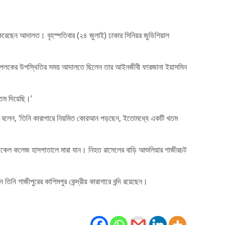
র করেছেন আদালত। বৃহস্পতিবার (২৪ জুলাই) ঢাকার সিনিয়র জুডিশিয়াল
তে পলকের উপস্থিতির সময় আদালতে ছিলেন তার আইনজীবী ফারজানা ইয়াসমিন
তম দিয়েছি।’
খী বলেন, ‘তিনি কারাগারে নিয়মিত কোরআন পড়ছেন, ইতোমধ্যে একটি খতম
ডিকেল কলেজ হাসপাতালে মারা যান। নিহত রাসেলের বাড়ি আশুলিয়ার গাজীরচট
িনি গাজীপুরের কাশিমপুর কেন্দ্রীয় কারাগারে বন্দি রয়েছেন।