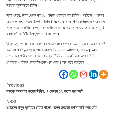
উঠলেন নুরুন্নাহার নিম্নি।
জানা গেছে, ঢাকা থেকে গত ১১ এপ্রিল নেপালে যান নিম্নি। কাঠমান্ডু ও লুকলা
হয়ে এভারেস্ট বেজক্যাম্পে পৌঁছান। এরপর ধাপে ধাপে অতিউচ্চতার পরিবেশের
সঙ্গে নিজেকে মানিয়ে নেন। সাধারণত মে মাসের ১৫ থেকে ৩০ তারিখের মধ্যেই
এভারেস্ট সামিটের উপযুক্ত সময় ধরা হয়।
নিম্নি চূড়ান্ত আরোহণের জন্য ১৭ মে বেজক্যাম্প ছাড়েন। ২৩ মে একবার চেষ্টা
করলেও প্রতিকূল আবহাওয়ার কারণে নিচে নেমে আসতে হয় তাকে। আজ
নেপালের স্থানীয় সময় সকাল ৫টা ২৪ মিনিটে এভারেস্ট জয় করেন তিনি।
নেপালের এইটকে এক্সপেডিশনের এক শেরপা তার সঙ্গে রয়েছেন।
Post
Previous
সড়কে থামছে না মৃত্যুর মিছিল, ৭ জেলায় ১২ জনের প্রাণহানি
navigation
Next
‘প্রেমের মানুষ ঘুমাইলে চাইয়া থাকে’ গানের রচয়িতা জবান আলী আর নেই