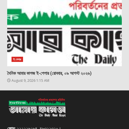
ই পেপার
দৈনিক আমার কাগজ ই-পেপার (রোববার, ০৯ আগস্ট ২০২৬)
August 9, 2026 1:15 AM
ফোন:
২২২২২৬২৮৪, ৪৮৩২২৩২০।