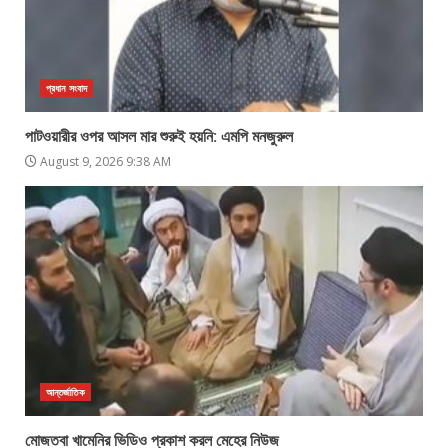
প্রধান সংবাদ
পাটওয়ারীর ওপর আসল মার শুরুই হয়নি: এমপি মনজুরুল
August 9, 2026 9:38 AM
আন্তর্জাতিক
মোজতবা খামেনির ভিডিও প্রকাশ করল মেহের নিউজ