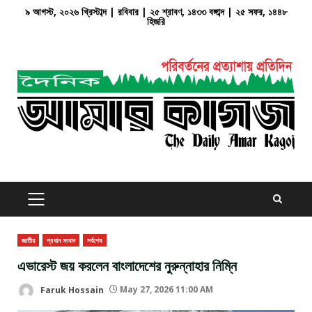
Skip
৯ আগস্ট, ২০২৬ খ্রিস্টাব্দ | রবিবার | ২৫ শ্রাবণ, ১৪৩৩ বঙ্গাব্দ | ২৫ সফর, ১৪৪৮
হিজরি
to
content
PRIMARY
MENU
জাতীয়
প্রধান সংবাদ
সর্বশেষ
এভারেস্ট জয় করলেন বাংলাদেশের নুরুন্নাহার নিম্নি
Faruk Hossain
May 27, 2026 11:00 AM