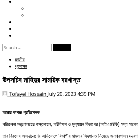
খেলা
ক্রিকেট
ফুটবল
বিনোদন
ই পেপার
জীবনযাপন
Search
for:
জাতীয়
প্রশাসন
উপসচিব মাহিদুর সাময়িক বরখাস্ত
Tofayel Hossain
July 20, 2023 4:39 PM
আমার কাগজ প্রতিবেদক
পরিকল্পনা মন্ত্রণালয়ের বাস্তবায়ন, পরিবীক্ষণ ও মূল্যায়ন বিভাগের (আইএমইডি) সদ্য সাব
তার বিরুদ্ধে অসদাচরণের অভিযোগে বিভাগীয় মামলার সিদ্ধান্ত নিয়েছে জনপ্রশাসন মন্ত্রণ