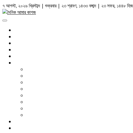
Skip
৭ আগস্ট, ২০২৬ খ্রিস্টাব্দ | শুক্রবার | ২৩ শ্রাবণ, ১৪৩৩ বঙ্গাব্দ | ২৩ সফর, ১৪৪৮ হিজ
to
content
Primary
Menu
সর্বশেষ
রাজনীতি
জাতীয়
আন্তর্জাতিক
আইন আদালত
দেশজুড়ে
ঢাকা
চট্টগ্রাম
সিলেট
বরিশাল
খুলনা
রংপুর
রাজশাহী
ময়মনসিংহ
বাণিজ্য
মতামত