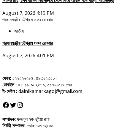
আমিও চাই, শেখ হাসিনা ডিসেম্বরে দেশে ফিরে আইনি পথে হাঁটুক: আইনমন্ত্রী
August 7, 2026 4:19 PM
প্রধানমন্ত্রীর চট্টগ্রাম সফর রোববার
জাতীয়
প্রধানমন্ত্রীর চট্টগ্রাম সফর রোববার
August 7, 2026 4:01 PM
ফোন:
২২২২২৬২৮৪, ৪৮৩২২৩২০।
মোবাইল :
০১৭১১-৯৩২৩৭৯, ০১৭১১০৫৩১৩৪।
ই-মেইল :
dainikamarkagoj@gmail.com
Facebook
Twitter
Instagram
সম্পাদক:
ফজলুল হক ভূইয়া রানা
নির্বাহী সম্পাদক:
তোফায়েল হোসেন