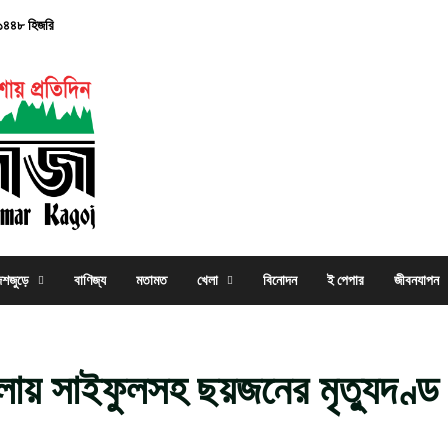
, ১৪৪৮ হিজরি
েশজুড়ে
বাণিজ্য
মতামত
খেলা
বিনোদন
ই পেপার
জীবনযাপন
ায় সাইফুলসহ ছয়জনের মৃত্যুদণ্ড