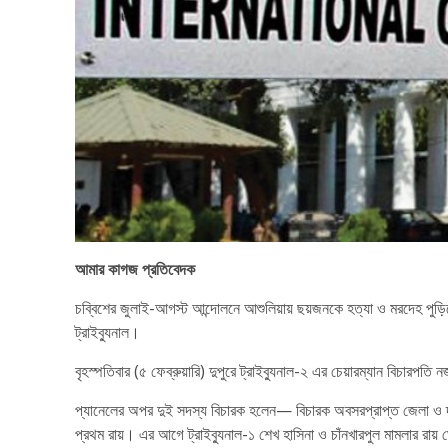
আমার কাগজ প্রতিবেদক
চব্বিশের জুলাই-আগস্ট আন্দোলনে আশুলিয়ায় ছয়জনকে হত্যা ও মরদেহ পুড়িয়
ট্রাইব্যুনাল।
বৃহস্পতিবার (৫ ফেব্রুয়ারি) দুপুরে ট্রাইব্যুনাল-২ এর চেয়ারম্যান বিচার
প্যানেলের অপর দুই সদস্য বিচারক হলেন— বিচারক অবসরপ্রাপ্ত জেলা ও দায়রা
প্রথম রায়। এর আগে ট্রাইব্যুনাল-১ শেখ হাসিনা ও চাঁনখারপুল মামলার রায়