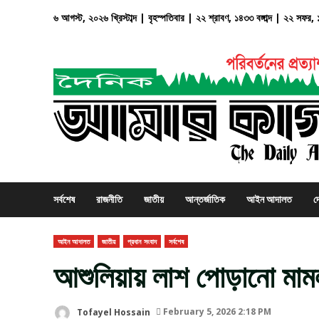
Skip
৬ আগস্ট, ২০২৬ খ্রিস্টাব্দ | বৃহস্পতিবার | ২২ শ্রাবণ, ১৪৩৩ বঙ্গাব্দ | ২২ সফর
to
content
সর্বশেষ
রাজনীতি
জাতীয়
আন্তর্জাতিক
আইন আদালত
দ
আইন আদালত
জাতীয়
প্রধান সংবাদ
সর্বশেষ
আশুলিয়ায় লাশ পোড়ানো মামল
Tofayel Hossain
February 5, 2026 2:18 PM