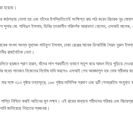
ওয়া হয়েছে।
ের কাঠগড়ায় তোলা হয় এবং তাঁদের উপস্থিতিতেই সংক্ষিপ্ত রায় পাঠ করেন বিচারক নূর মোহাম
ত পুলিশ সুপার মো. শাহিদুল ইসলাম, ডিবির তৎকালীন পরিদর্শক আরাফাত হোসেন, এসআই ম
ংসদ সদস্য মুহাম্মদ সাইফুল ইসলাম, ঢাকা রেঞ্জের সাবেক ডিআইজি সৈয়দ নুরুল ইসলাম, 
থানীয় রাজনৈতিক নেতা।
ের গুলিতে ছয়জন প্রাণ হারান, যাঁদের লাশ পরবর্তীতে ভ্যানে স্তূপ করে আগুন দিয়ে পুড়িয়ে
ির মধ্যে সাতজন নিজেদের নির্দোষ দাবি করলেও এসআই শেখ আবজালুল হক দোষ স্বীকার করে 
 সঙ্গে ৩১৩ পৃষ্ঠার তথ্যসূত্র, ১৬৮ পৃষ্ঠার দালিলিক প্রমাণ এবং দুটি পেনড্রাইভ সংযুক্
চ শাস্তি নিশ্চিত করাই আইনের মূল লক্ষ্য। এই রায়ের মাধ্যমে শহীদদের পরিবার এবং বিচারপ্রা
 দাবি জানিয়েছে নিহতের স্বজনরা।