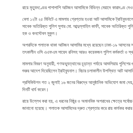
রায়ে মৃত্যুদণ্ডের পাশাপাশি আটজন আসামিকে বিভিন্ন মেয়াদে কারাদণ্ড দে
বেলা ১২টা ২৫ মিনিটে এ মামলায় গ্রেপ্তার হওয়া আট আসামিকে ট্রাইব্যুনাল
সাবেক অতিরিক্ত পুলিশ সুপার মো. আব্দুল্লাহিল কাফী, সাবেক অতিরিক্
হক ও কনস্টেবল মুকুল।
অপরদিকে পলাতক থাকা আটজন আসামির মধ্যে রয়েছেন ঢাকা-১৯ আসনের সাবেক স
তৎকালীন ওসি এএফএম সায়েদ রনিসহ আরও কয়েকজন পুলিশ কর্মকর্তা ও স্
মামলার বিবরণ অনুযায়ী, গণঅভ্যুত্থানের চূড়ান্ত পর্যায়ে আশুলিয়ায় পুলিশ
শুরুর আদেশ দিয়েছিলেন ট্রাইব্যুনাল। বিচার চলাকালীন উপস্থিত আট আসাম
প্রসিকিউশন গত ২ জুলাই ১৬ জনের বিরুদ্ধে আনুষ্ঠানিক অভিযোগ জমা দেয়, যার
দিনটি ধার্য করেন।
রায়ে উল্লেখ করা হয়, এ ধরনের নিষ্ঠুর ও অমানবিক অপরাধের ক্ষেত্রে সর্বোচ্
জানানো হয়েছে। পলাতক আসামিদের দ্রুত গ্রেপ্তার করে রায় কার্যকর করার