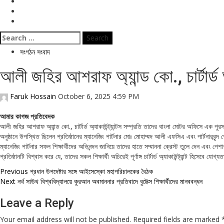
বিনোদন
ই পেপার
জীবনযাপন
Search
for:
সংগঠন সংবাদ
আলী জহির আশরাফ অ্যান্ড কো., চার্টার্ড অ
Faruk Hossain
October 6, 2025 4:59 PM
আমার কাগজ প্রতিবেদক
আলী জহির আশরাফ অ্যান্ড কো., চার্টার্ড অ্যাকাউন্ট্যান্টস সম্প্রতি তাদের বাংলা মোটর অফিসে এক পুরস্ক
অনুষ্ঠানে উপস্থিত ছিলেন প্রতিষ্ঠানের ম্যানেজিং পার্টনার মোঃ মোহাম্মদ আলী এফসিএ এবং পার্টন
ম্যানেজিং পার্টনার সফল শিক্ষার্থীদের অভিনন্দন জানিয়ে তাদের হাতে সম্মাননা ক্রেস্ট তুলে দেন এবং
প্রতিষ্ঠানটি বিশ্বাস করে যে, তাদের সকল শিক্ষার্থী অচিরেই পূর্ণাঙ্গ চার্টার্ড অ্যাকাউন্ট্যান্ট 
Post
Previous
প্রধান উপদেষ্টার সঙ্গে আইসেস্কো মহাপরিচালকের বৈঠক
Next
নর্থ সাউথ বিশ্ববিদ্যালয়ে কুরআন অবমাননার প্রতিবাদে বুটেক্স শিক্ষার্থীদের মানববন্ধন
navigation
Leave a Reply
Your email address will not be published.
Required fields are marked