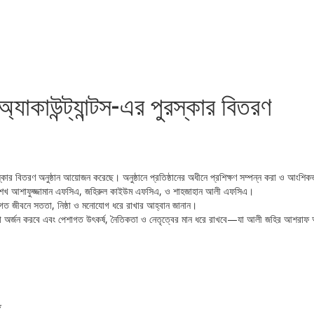
্যাকাউন্ট্যান্টস-এর পুরস্কার বিতরণ
ার বিতরণ অনুষ্ঠান আয়োজন করেছে। অনুষ্ঠানে প্রতিষ্ঠানের অধীনে প্রশিক্ষণ সম্পন্ন করা ও আংশিকভাবে যোগ
ারবৃন্দ শেখ আশাফুজ্জামান এফসিএ, জহিরুল কাইউম এফসিএ, ও শাহজাহান আলী এফসিএ।
 পেশাগত জীবনে সততা, নিষ্ঠা ও মনোযোগ ধরে রাখার আহ্বান জানান।
হিসেবে যোগ্যতা অর্জন করবে এবং পেশাগত উৎকর্ষ, নৈতিকতা ও নেতৃত্বের মান ধরে রাখবে—যা আলী জহির আশরা
*