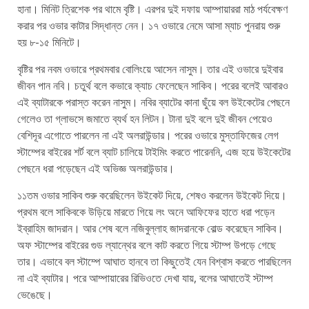
হানা। মিনিট ত্রিশেক পর থামে বৃষ্টি। এরপর দুই দফায় আম্পায়াররা মাঠ পর্যবেক্ষণ
করার পর ওভার কাটার সিদ্ধান্ত নেন। ১৭ ওভারে নেমে আসা ম্যাচ পুনরায় শুরু
হয় ৮-১৫ মিনিটে।
বৃষ্টির পর নবম ওভারে প্রথমবার বোলিংয়ে আসেন নাসুম। তার এই ওভারে দুইবার
জীবন পান নবি। চতুর্থ বলে কভারে ক্যাচ ফেলেছেন সাকিব। পরের বলেই আবারও
এই ব্যাটারকে পরাস্ত করেন নাসুম। নবির ব্যাটের কানা ছুঁয়ে বল উইকেটের পেছনে
গেলেও তা গ্লাভসে জমাতে ব্যর্থ হন লিটন। টানা দুই বলে দুই জীবন পেয়েও
বেশিদূর এগোতে পারলেন না এই অলরাউন্ডার। পরের ওভারে মুস্তাফিজের লেগ
স্টাম্পের বাইরের শর্ট বলে ব্যাট চালিয়ে টাইমিং করতে পারেননি, এজ হয়ে উইকেটের
পেছনে ধরা পড়েছেন এই অভিজ্ঞ অলরাউন্ডার।
১১তম ওভার সাকিব শুরু করেছিলেন উইকেট দিয়ে, শেষও করলেন উইকেট দিয়ে।
প্রথম বলে সাকিবকে উড়িয়ে মারতে গিয়ে লং অনে আফিফের হাতে ধরা পড়েন
ইব্রাহিম জাদরান। আর শেষ বলে নজিবুল্লাহ জাদরানকে বোল্ড করেছেন সাকিব।
অফ স্টাম্পের বাইরের গুড ল্যান্থের বলে কাট করতে গিয়ে স্টাম্প উপড়ে গেছে
তার। এভাবে বল স্টাম্পে আঘাত হানবে তা কিছুতেই যেন বিশ্বাস করতে পারছিলেন
না এই ব্যাটার। পরে আম্পায়ারের রিভিওতে দেখা যায়, বলের আঘাতেই স্টাম্প
ভেঙেছে।