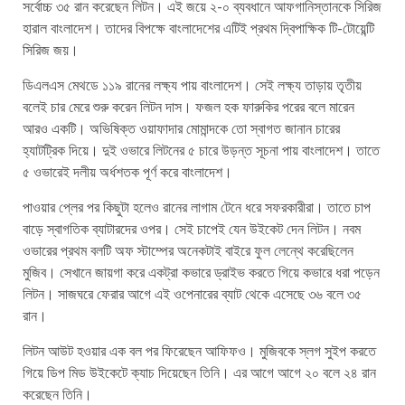
সর্বোচ্চ ৩৫ রান করেছেন লিটন। এই জয়ে ২-০ ব্যবধানে আফগানিস্তানকে সিরিজ
হারাল বাংলাদেশ। তাদের বিপক্ষে বাংলাদেশের এটিই প্রথম দ্বিপাক্ষিক টি-টোয়েন্টি
সিরিজ জয়।
ডিএলএস মেথডে ১১৯ রানের লক্ষ্য পায় বাংলাদেশ। সেই লক্ষ্য তাড়ায় তৃতীয়
বলেই চার মেরে শুরু করেন লিটন দাস। ফজল হক ফারুকির পরের বলে মারেন
আরও একটি। অভিষিক্ত ওয়াফাদার মোমান্দকে তো স্বাগত জানান চারের
হ্যাটট্রিক দিয়ে। দুই ওভারে লিটনের ৫ চারে উড়ন্ত সূচনা পায় বাংলাদেশ। তাতে
৫ ওভারেই দলীয় অর্ধশতক পূর্ণ করে বাংলাদেশ।
পাওয়ার প্লের পর কিছুটা হলেও রানের লাগাম টেনে ধরে সফরকারীরা। তাতে চাপ
বাড়ে স্বাগতিক ব্যাটারদের ওপর। সেই চাপেই যেন উইকেট দেন লিটন। নবম
ওভারের প্রথম বলটি অফ স্টাম্পের অনেকটাই বাইরে ফুল লেন্থে করেছিলেন
মুজিব। সেখানে জায়গা করে একট্রা কভারে ড্রাইভ করতে গিয়ে কভারে ধরা পড়েন
লিটন। সাজঘরে ফেরার আগে এই ওপেনারের ব্যাট থেকে এসেছে ৩৬ বলে ৩৫
রান।
লিটন আউট হওয়ার এক বল পর ফিরেছেন আফিফও। মুজিবকে স্লগ সুইপ করতে
গিয়ে ডিপ মিড উইকেটে ক্যাচ দিয়েছেন তিনি। এর আগে আগে ২০ বলে ২৪ রান
করেছেন তিনি।