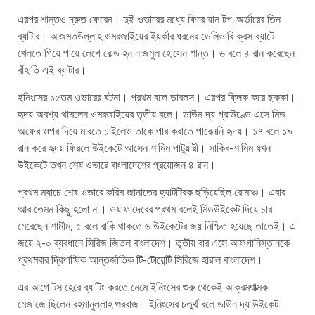
এরপর শান্তও দ্রুত ফেরেন। দুই ওভারের মধ্যে ফিরে যান টপ-অর্ডারের তিন
ব্যাটার। আজমতউল্লাহ ওমরজাইয়ের ইয়র্কার ধরনের ডেলিভারি ক্রস ব্যাটে
খেলতে গিয়ে পায়ে লেগে বোল্ড হন নাজমুল হোসেন শান্ত। ৬ বলে ৪ রান করেছেন
বাঁহাতি এই ব্যাটার।
ইনিংসের ১৫তম ওভারের ঘটনা। প্রথম বলে ডাবলস। এরপর ফ্লিক করে ছক্কা।
হৃদয় অবশ্য থামলেন ওমরজাইয়ের তৃতীয় বলে। ডাউন দ্য গ্রাউণ্ডে এসে মিড
অফের ওপর দিয়ে মারতে চাইলেও তাকে পার করাতে পারেননি হৃদয়। ১৭ বলে ১৯
রান করে হৃদয় ফিরলে উইকেটে আসেন শামিম পাটুয়ারী। সাকিব-শামিম যখন
উইকেটে তখন শেষ ওভারে বাংলাদেশের প্রয়োজন ৪ রান।
প্রথম ম্যাচে শেষ ওভারে করিম জানাতের হ্যাটট্রিক ছড়িয়েছিল রোমাঞ্চ। এবার
আর তেমন কিছু হলো না। ওয়াফাদেরের প্রথম বলেই মিডউইকেট দিয়ে চার
মেরেছেন শামীম, ৫ বলে বাকি থাকতে ৬ উইকেটের জয় নিশ্চিত হয়েছে তাতেই। এ
জয়ে ২-০ ব্যবধানে সিরিজ জিতল বাংলাদেশ। তৃতীয় বার এসে আফগানিস্তানকে
প্রথমবার দ্বিপাক্ষিক আন্তর্জাতিক টি-টোয়েন্টি সিরিজে হারাল বাংলাদেশ।
এর আগে টস হেরে ব্যাটিং করতে নেমে ইনিংসের শুরু থেকেই আক্রমণাত্মক
মেজাজে ছিলেন রহমানুল্লাহ গুরবাজ। ইনিংসের চতুর্থ বলে ডাউন দ্য উইকেট