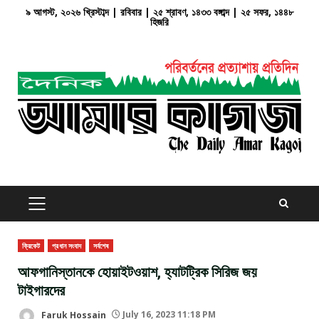
Skip
৯ আগস্ট, ২০২৬ খ্রিস্টাব্দ | রবিবার | ২৫ শ্রাবণ, ১৪৩৩ বঙ্গাব্দ | ২৫ সফর, ১৪৪৮
হিজরি
to
content
PRIMARY
MENU
ক্রিকেট
প্রধান সংবাদ
সর্বশেষ
আফগানিস্তানকে হোয়াইটওয়াশ, হ্যাটট্রিক সিরিজ জয়
টাইগারদের
Faruk Hossain
July 16, 2023 11:18 PM