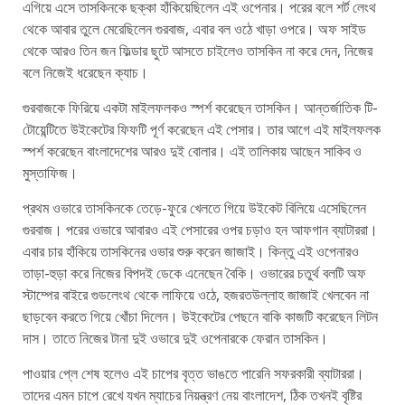
এগিয়ে এসে তাসকিনকে ছক্কা হাঁকিয়েছিলেন এই ওপেনার। পরের বলে শর্ট লেংথ
থেকে আবার তুলে মেরেছিলেন গুরবাজ, এবার বল ওঠে খাড়া ওপরে। অফ সাইড
থেকে আরও তিন জন ফিল্ডার ছুটে আসতে চাইলেও তাসকিন না করে দেন, নিজের
বলে নিজেই ধরেছেন ক্যাচ।
গুরবাজকে ফিরিয়ে একটা মাইলফলকও স্পর্শ করেছেন তাসকিন। আন্তর্জাতিক টি-
টোয়েন্টিতে উইকেটের ফিফটি পূর্ণ করেছেন এই পেসার। তার আগে এই মাইলফলক
স্পর্শ করেছেন বাংলাদেশের আরও দুই বোলার। এই তালিকায় আছেন সাকিব ও
মুস্তাফিজ।
প্রথম ওভারে তাসকিনকে তেড়ে-ফুরে খেলতে গিয়ে উইকেট বিলিয়ে এসেছিলেন
গুরবাজ। পরের ওভারে আবারও এই পেসারের ওপর চড়াও হন আফগান ব্যাটাররা।
এবার চার হাঁকিয়ে তাসকিনের ওভার শুরু করেন জাজাই। কিন্তু এই ওপেনারও
তাড়া-হুড়া করে নিজের বিপদই ডেকে এনেছেন বৈকি। ওভারের চতুর্থ বলটি অফ
স্টাম্পের বাইরে গুডলেংথ থেকে লাফিয়ে ওঠে, হজরতউল্লাহ জাজাই খেলবেন না
ছাড়বেন করতে গিয়ে খোঁচা দিলেন। উইকেটের পেছনে বাকি কাজটি করেছেন লিটন
দাস। তাতে নিজের টানা দুই ওভারে দুই ওপেনারকে ফেরান তাসকিন।
পাওয়ার প্লে শেষ হলেও এই চাপের বৃত্ত ভাঙতে পারেনি সফরকারী ব্যাটাররা।
তাদের এমন চাপে রেখে যখন ম্যাচের নিয়ন্ত্রণ নেয় বাংলাদেশ, ঠিক তখনই বৃষ্টির