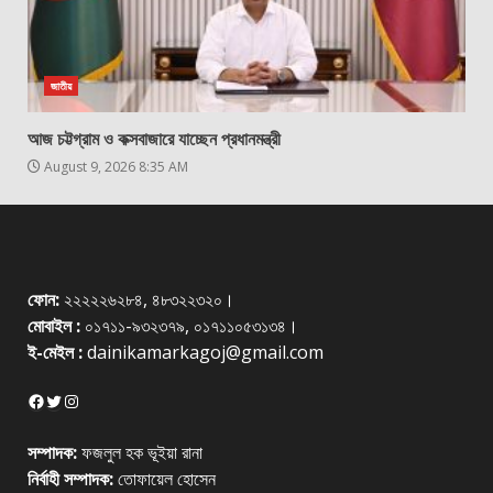
জাতীয়
আজ চট্টগ্রাম ও কক্সবাজারে যাচ্ছেন প্রধানমন্ত্রী
August 9, 2026 8:35 AM
ফোন:
২২২২২৬২৮৪, ৪৮৩২২৩২০।
মোবাইল :
০১৭১১-৯৩২৩৭৯, ০১৭১১০৫৩১৩৪।
ই-মেইল :
dainikamarkagoj@gmail.com
Facebook
Twitter
Instagram
সম্পাদক:
ফজলুল হক ভূইয়া রানা
নির্বাহী সম্পাদক:
তোফায়েল হোসেন