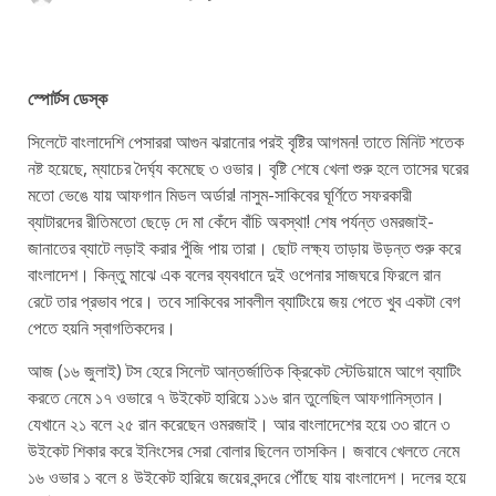
স্পোর্টস ডেস্ক
সিলেটে বাংলাদেশি পেসাররা আগুন ঝরানোর পরই বৃষ্টির আগমন! তাতে মিনিট শতেক
নষ্ট হয়েছে, ম্যাচের দৈর্ঘ্য কমেছে ৩ ওভার। বৃষ্টি শেষে খেলা শুরু হলে তাসের ঘরের
মতো ভেঙে যায় আফগান মিডল অর্ডার! নাসুম-সাকিবের ঘূর্ণিতে সফরকারী
ব্যাটারদের রীতিমতো ছেড়ে দে মা কেঁদে বাঁচি অবস্থা! শেষ পর্যন্ত ওমরজাই-
জানাতের ব্যাটে লড়াই করার পুঁজি পায় তারা। ছোট লক্ষ্য তাড়ায় উড়ন্ত শুরু করে
বাংলাদেশ। কিন্তু মাঝে এক বলের ব্যবধানে দুই ওপেনার সাজঘরে ফিরলে রান
রেটে তার প্রভাব পরে। তবে সাকিবের সাবলীল ব্যাটিংয়ে জয় পেতে খুব একটা বেগ
পেতে হয়নি স্বাগতিকদের।
আজ (১৬ জুলাই) টস হেরে সিলেট আন্তর্জাতিক ক্রিকেট স্টেডিয়ামে আগে ব্যাটিং
করতে নেমে ১৭ ওভারে ৭ উইকেট হারিয়ে ১১৬ রান তুলেছিল আফগানিস্তান।
যেখানে ২১ বলে ২৫ রান করেছেন ওমরজাই। আর বাংলাদেশের হয়ে ৩৩ রানে ৩
উইকেট শিকার করে ইনিংসের সেরা বোলার ছিলেন তাসকিন। জবাবে খেলতে নেমে
১৬ ওভার ১ বলে ৪ উইকেট হারিয়ে জয়ের বন্দরে পৌঁছে যায় বাংলাদেশ। দলের হয়ে