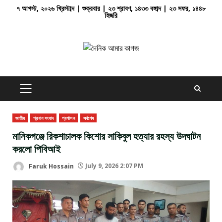
Skip
৭ আগস্ট, ২০২৬ খ্রিস্টাব্দ | শুক্রবার | ২৩ শ্রাবণ, ১৪৩৩ বঙ্গাব্দ | ২৩ সফর, ১৪৪৮
হিজরি
to
content
PRIMARY
MENU
জাতীয়
প্রধান সংবাদ
প্রশাসন
সর্বশেষ
মানিকগঞ্জে রিকশাচালক কিশোর সাকিবুল হত্যার রহস্য উদঘাটন
করলো পিবিআই
Faruk Hossain
July 9, 2026 2:07 PM