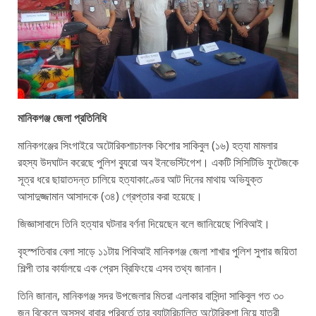
মানিকগঞ্জ জেলা প্রতিনিধি
মানিকগঞ্জের সিংগাইরে অটোরিকশাচালক কিশোর সাকিবুল (১৬) হত্যা মামলার
রহস্য উদঘাটন করেছে পুলিশ ব্যুরো অব ইনভেস্টিগেশ। একটি সিসিটিভি ফুটেজকে
সূত্র ধরে ছায়াতদন্ত চালিয়ে হত্যাকাণ্ডের আট দিনের মাথায় অভিযুক্ত
আসাদুজ্জামান আসাদকে (৩৪) গ্রেপ্তার করা হয়েছে।
জিজ্ঞাসাবাদে তিনি হত্যার ঘটনার বর্ণনা দিয়েছেন বলে জানিয়েছে পিবিআই।
বৃহস্পতিবার বেলা সাড়ে ১১টায় পিবিআই মানিকগঞ্জ জেলা শাখার পুলিশ সুপার জয়িতা
শিল্পী তার কার্যালয়ে এক প্রেস ব্রিফিংয়ে এসব তথ্য জানান।
তিনি জানান, মানিকগঞ্জ সদর উপজেলার মিতরা এলাকার বাসিন্দা সাকিবুল গত ৩০
জুন বিকেলে অসুস্থ বাবার পরিবর্তে তার ব্যাটারিচালিত অটোরিকশা নিয়ে যাত্রী