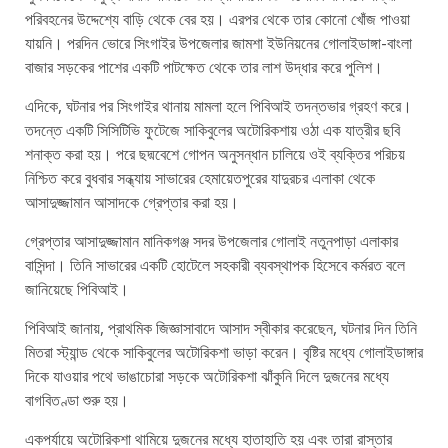
পরিবহনের উদ্দেশ্যে বাড়ি থেকে বের হয়। এরপর থেকে তার কোনো খোঁজ পাওয়া
যায়নি। পরদিন ভোরে সিংগাইর উপজেলার জামশা ইউনিয়নের গোলাইডাঙ্গা-বাংলা
বাজার সড়কের পাশের একটি পাটক্ষেত থেকে তার লাশ উদ্ধার করে পুলিশ।
এদিকে, ঘটনার পর সিংগাইর থানায় মামলা হলে পিবিআই তদন্তভার গ্রহণ করে।
তদন্তে একটি সিসিটিভি ফুটেজে সাকিবুলের অটোরিকশায় ওঠা এক যাত্রীর ছবি
শনাক্ত করা হয়। পরে ছদ্মবেশে গোপন অনুসন্ধান চালিয়ে ওই ব্যক্তির পরিচয়
নিশ্চিত করে বুধবার সন্ধ্যায় সাভারের হেমায়েতপুরের যাদুরচর এলাকা থেকে
আসাদুজ্জামান আসাদকে গ্রেপ্তার করা হয়।
গ্রেপ্তার আসাদুজ্জামান মানিকগঞ্জ সদর উপজেলার গোলাই নতুনপাড়া এলাকার
বাসিন্দা। তিনি সাভারের একটি হোটেলে সহকারী ব্যবস্থাপক হিসেবে কর্মরত বলে
জানিয়েছে পিবিআই।
পিবিআই জানায়, প্রাথমিক জিজ্ঞাসাবাদে আসাদ স্বীকার করেছেন, ঘটনার দিন তিনি
মিতরা স্ট্যান্ড থেকে সাকিবুলের অটোরিকশা ভাড়া করেন। বৃষ্টির মধ্যে গোলাইডাঙ্গার
দিকে যাওয়ার পথে ভাঙাচোরা সড়কে অটোরিকশা ঝাঁকুনি দিলে দুজনের মধ্যে
বাগবিতণ্ডা শুরু হয়।
একপর্যায়ে অটোরিকশা থামিয়ে দুজনের মধ্যে হাতাহাতি হয় এবং তারা রাস্তার