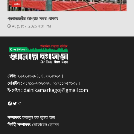
জাতীয়
প্রধানমন্ত্রীর চট্টগ্রাম সফর রোববার
August 7, 2026 4:01 PM
ফোন:
২২২২২৬২৮৪, ৪৮৩২২৩২০।
মোবাইল :
০১৭১১-৯৩২৩৭৯, ০১৭১১০৫৩১৩৪।
ই-মেইল :
dainikamarkagoj@gmail.com
Facebook
Twitter
Instagram
সম্পাদক:
ফজলুল হক ভূইয়া রানা
নির্বাহী সম্পাদক:
তোফায়েল হোসেন