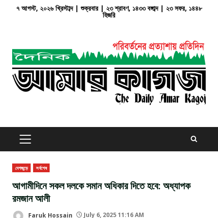
Skip
৭ আগস্ট, ২০২৬ খ্রিস্টাব্দ | শুক্রবার | ২৩ শ্রাবণ, ১৪৩৩ বঙ্গাব্দ | ২৩ সফর, ১৪৪৮
হিজরি
to
content
PRIMARY
MENU
দেশজুড়ে
সর্বশেষ
আগামীদিনে সকল দলকে সমান অধিকার দিতে হবে: অধ্যাপক
রমজান আলী
Faruk Hossain
July 6, 2025 11:16 AM