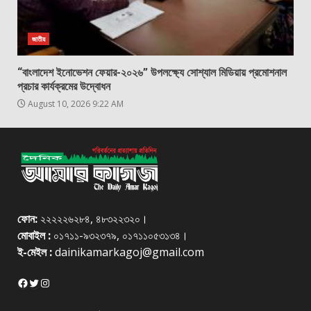
জাতীয়
“বাংলাদেশ ইনোভেশন ফেয়ার-২০২৬” উপলক্ষ্যে সোশ্যাল মিডিয়ায় প্রমোশনাল
প্রচার কার্যক্রমের উদ্বোধন
August 10, 2026 9:22 AM
ফোন:
২২২২২৬২৮৪, ৪৮৩২২৩২০।
মোবাইল :
০১৭১১-৯৩২৩৭৯, ০১৭১১০৫৩১৩৪।
ই-মেইল :
dainikamarkagoj@gmail.com
Facebook
Twitter
Instagram