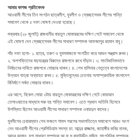
আমার কাগজ প্রতিবেদক
আওয়ামী লীগের তিন সংগঠন ছাত্রলীগ, যুবলীগ ও স্বেচ্ছাসেবক লীগের শান্তি
সমাবেশ থেকে ৫ দফা ঘোষণা দেওয়া হয়েছে।
শুক্রবার (২৮ জুলাই) রাজধানীর বায়তুল মোকাররমের দক্ষিণ গেটে সমাবেশ থেকে
এই ঘোষণা দেন স্বেচ্ছাসেবক লীগের সাধারণ সম্পাদক আফজালুর রহমান বাবু।
পাঁচ দফা হলো- ১. ছাত্র, তরুণ ও যুবসমাজকে সংগঠিত করে আগুন সন্ত্রাস রুখব।
২. অপশক্তিদের ষড়যন্ত্রের বিরুদ্ধে রাজপথে রুখে দাঁড়াব। ৩. সাংবিধানিকভাবে
নির্বাচনের দাবিতে রাজপথে সোচ্চার থাকব। ৪. শেখ হাসিনার নেতৃত্বে বাংলাদেশের
উন্নয়ন যাত্রা অব্যাহত রাখব। ৫. মুক্তিযুদ্ধের চেতনায় অসাম্প্রদায়িক বাংলাদেশ
বিনির্মাণে সর্বদা সোচ্চার থাকব।
এর আগে, বিকেল সোয়া ৩টায় বায়তুল মোকাররমের দক্ষিণ গেটে কোরআন
তেলাওয়াতের মাধ্যমে শুরু হয় শান্তি সমাবেশ। এতে প্রধান অতিথি হিসেবে
উপস্থিত ছিলেন আওয়ামী লীগের সাধারণ সম্পাদক ওবায়দুল কাদের।
যুবলীগের চেয়ারম্যান শেখ ফজলে শামস পরশের সভাপতিত্বে সমাবেশে আরও অংশ
নেন আওয়ামী লীগের প্রেসিডিয়াম সদস্য ডা. আব্দুর রাজ্জাক, জাহাঙ্গীর কবির নানক,
আব্দুর রহমান, যুগ্ম সাধারণ সম্পাদক আ ফ ম বাহাউদ্দীন নাছিম, সাংগঠনিক সম্পাদক