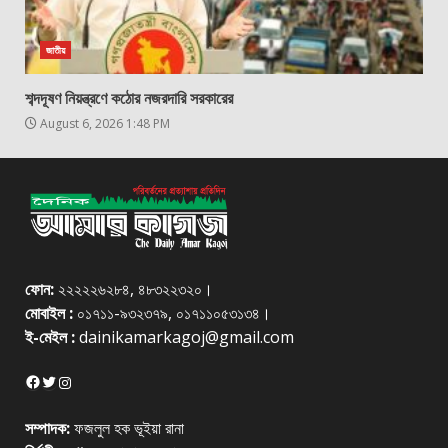
জাতীয়
শব্দদূষণ নিয়ন্ত্রণে কঠোর নজরদারি সরকারের
August 6, 2026 1:48 PM
ফোন:
২২২২২৬২৮৪, ৪৮৩২২৩২০।
মোবাইল :
০১৭১১-৯৩২৩৭৯, ০১৭১১০৫৩১৩৪।
ই-মেইল :
dainikamarkagoj@gmail.com
Facebook
Twitter
Instagram
সম্পাদক:
ফজলুল হক ভূইয়া রানা