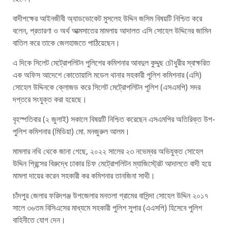
বাদীপক্ষের আইনজীবী অ্যাডভোকেট মুসলেহ উদ্দিন জসিম বিষয়টি নিশ্চিত করে
বলেন, প্রতারণা ও অর্থ আত্মসাতের মামলায় আদালত এসি সোহেল উদ্দিনের জামিন
বাতিল করে তাকে জেলহাজতে পাঠিয়েছেন।
এ দিকে সিলেট মেট্রোপলিটন পুলিশের কমিশনার আবদুল কুদ্দুছ চৌধুরীর স্বাক্ষরিত
এক অফিস আদেশে কোতোয়ালি মডেল থানার সহকারী পুলিশ কমিশনার (এসি)
সোহেল উদ্দিনকে ক্লোজড করে সিলেট মেট্রোপলিটন পুলিশ (এসএমপি) সদর
দপ্তরে সংযুক্ত করা হয়েছে।
বৃহস্পতিবার (২ জুলাই) সকালে বিষয়টি নিশ্চিত করেছেন এসএমপির অতিরিক্ত উপ-
পুলিশ কমিশনার (মিডিয়া) মো. মনজুরুল আলম।
মামলার নথি থেকে জানা গেছে, ২০২২ সালের ২৩ নভেম্বর অভিযুক্ত সোহেল
উদ্দিন প্রিন্সের বিরুদ্ধে ঢাকার চিফ মেট্রোপলিটন ম্যাজিস্ট্রেট আদালতে বাদী হয়ে
মামলা দায়ের করেন সহকারী কর কমিশনার তানজিনা সাথী।
চাঁদপুর জেলার ফরিদগঞ্জ উপজেলার মনতলা গ্রামের বাসিন্দা সোহেল উদ্দিন ২০১৭
সালে ৩৬তম বিসিএসের মাধ্যমে সহকারী পুলিশ সুপার (এএসপি) হিসেবে পুলিশ
বাহিনীতে যোগ দেন।