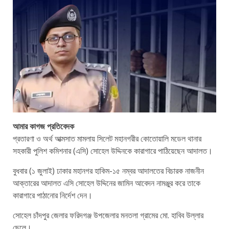
আমার কাগজ প্রতিবেদক
প্রতারণা ও অর্থ আত্মসাত মামলায় সিলেট মহানগরীর কোতোয়ালি মডেল থানার
সহকারী পুলিশ কমিশনার (এসি) সোহেল উদ্দিনকে কারাগারে পাঠিয়েছেন আদালত।
বুধবার (১ জুলাই) ঢাকার মহানগর হাকিম-১৫ নম্বর আদালতের বিচারক নাজনীন
আক্তারের আদালত এসি সোহেল উদ্দিনের জামিন আবেদন নামঞ্জুর করে তাকে
কারাগারে পাঠানোর নির্দেশ দেন।
সোহেল চাঁদপুর জেলার ফরিদগঞ্জ উপজেলার মনতলা গ্রামের মো. হাবিব উল্লার
ছেলে।