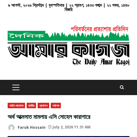
Skip
৬ আগস্ট, ২০২৬ খ্রিস্টাব্দ | বৃহস্পতিবার | ২২ শ্রাবণ, ১৪৩৩ বঙ্গাব্দ | ২২ সফর, ১৪৪৮
হিজরি
to
content
PRIMARY
MENU
আইন আদালত
জাতীয়
প্রশাসন
সর্বশেষ
অর্থ আত্মসাত মামলায় এসি সোহেল কারাগারে
Faruk Hossain
July 2, 2026 11:31 AM