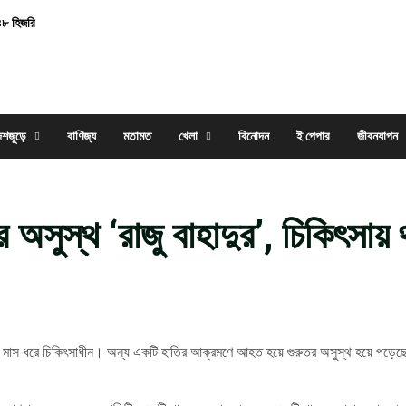
৪৮ হিজরি
েশজুড়ে
বাণিজ্য
মতামত
খেলা
বিনোদন
ই পেপার
জীবনযাপন
অসুস্থ ‘রাজু বাহাদুর’, চিকিৎসায় 
কে দেড় মাস ধরে চিকিৎসাধীন। অন্য একটি হাতির আক্রমণে আহত হয়ে গুরুতর অসুস্থ হয়ে পড়েছ