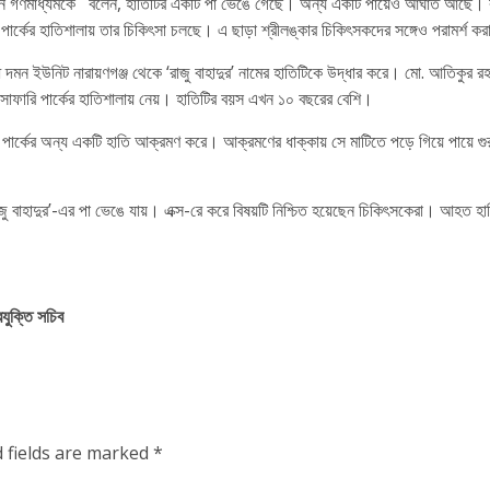
র নাইন গণমাধ্যমকে বলেন, হাতিটির একটি পা ভেঙে গেছে। অন্য একটি পায়েও আঘাত আছে। বর
 পার্কের হাতিশালায় তার চিকিৎসা চলছে। এ ছাড়া শ্রীলঙ্কার চিকিৎসকদের সঙ্গেও পরামর্শ ক
 দমন ইউনিট নারায়ণগঞ্জ থেকে ‘রাজু বাহাদুর’ নামের হাতিটিকে উদ্ধার করে। মো. আতিকুর রহম
 সাফারি পার্কের হাতিশালায় নেয়। হাতিটির বয়স এখন ১০ বছরের বেশি।
াফারি পার্কের অন্য একটি হাতি আক্রমণ করে। আক্রমণের ধাক্কায় সে মাটিতে পড়ে গিয়ে পায়ে
জু বাহাদুর’-এর পা ভেঙে যায়। এক্স-রে করে বিষয়টি নিশ্চিত হয়েছেন চিকিৎসকেরা। আহত হ
রযুক্তি সচিব
 fields are marked
*