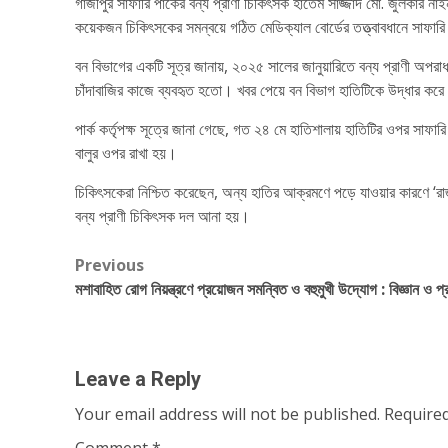
গাজীপুর সাফারি পার্কের বন্য প্রাণী চিকিৎসক হাতেম সাজ্জাদ মো. জুলকা
কয়েকজন চিকিৎসকের সমন্বয়ে গঠিত মেডিক্যাল বোর্ডের তত্ত্বাবধানে সাফারি
বন বিভাগের একটি সূত্র জানায়, ২০২৫ সালের জানুয়ারিতে বন্য প্রাণী অপরাধ
চাঁদাবাজির কাজে ব্যবহৃত হতো। খবর পেয়ে বন বিভাগ হাতিটিকে উদ্ধার করে
পার্ক কর্তৃপক্ষ সূত্রে জানা গেছে, গত ২৪ মে হাতিশালায় হাতিটির ওপর স
বালুর ওপর রাখা হয়।
চিকিৎসকেরা নিশ্চিত করেছেন, অন্য হাতির আক্রমণে পড়ে যাওয়ার কারণে ‘রা
বন্য প্রাণী চিকিৎসক দল আনা হয়।
Post
Previous
মশাবাহিত রোগ নিয়ন্ত্রণে প্রয়োজন সমন্বিত ও বহুমুখী উদ্যোগ : বিজ্ঞান ও প্
navigation
Leave a Reply
Your email address will not be published.
Required
Comment
*