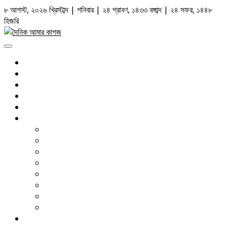
Skip
৮ আগস্ট, ২০২৬ খ্রিস্টাব্দ | শনিবার | ২৪ শ্রাবণ, ১৪৩৩ বঙ্গাব্দ | ২৪ সফর, ১৪৪৮
to
হিজরি
content
Primary
Menu
সর্বশেষ
রাজনীতি
জাতীয়
আন্তর্জাতিক
আইন আদালত
দেশজুড়ে
ঢাকা
চট্টগ্রাম
সিলেট
বরিশাল
খুলনা
রংপুর
রাজশাহী
ময়মনসিংহ
বাণিজ্য