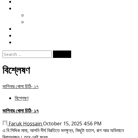
মতামত
খেলা
ক্রিকেট
ফুটবল
বিনোদন
ই পেপার
জীবনযাপন
Search
for:
বিশ্লেষণ
ভাগিনার খোলা চিঠি- ১৭
বিশ্লেষণ
ভাগিনার খোলা চিঠি- ১৭
Faruk Hossain
October 15, 2025 4:56 PM
এ বি সিদ্দিক মামা, আপনি দীর্ঘ বিরতিতে মনক্ষুন্ন, কিছুটা হতাশ, রাগ আর অভিমানে
বিরাগভাজন। তবে এরই মধ্যে...