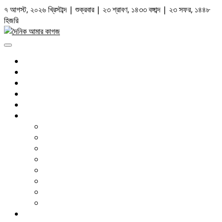
Skip
৭ আগস্ট, ২০২৬ খ্রিস্টাব্দ | শুক্রবার | ২৩ শ্রাবণ, ১৪৩৩ বঙ্গাব্দ | ২৩ সফর, ১৪৪৮
to
হিজরি
content
Primary
Menu
সর্বশেষ
রাজনীতি
জাতীয়
আন্তর্জাতিক
আইন আদালত
দেশজুড়ে
ঢাকা
চট্টগ্রাম
সিলেট
বরিশাল
খুলনা
রংপুর
রাজশাহী
ময়মনসিংহ
বাণিজ্য