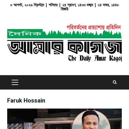
Skip
৮ আগস্ট, ২০২৬ খ্রিস্টাব্দ | শনিবার | ২৪ শ্রাবণ, ১৪৩৩ বঙ্গাব্দ | ২৪ সফর, ১৪৪৮
হিজরি
to
content
PRIMARY
MENU
Faruk Hossain