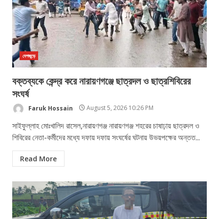
দেশজুড়ে
বক্তব্যকে কেন্দ্র করে নারায়ণগঞ্জে ছাত্রদল ও ছাত্রশিবিরের
সংঘর্ষ
Faruk Hossain
August 5, 2026 10:26 PM
সাইফুল্লাহ মোঃখালিদ রাসেল,নারায়ণগঞ্জ নারায়ণগঞ্জ শহরের চাষাঢ়ায় ছাত্রদল ও
শিবিরের নেতা-কর্মীদের মধ্যে দফায় দফায় সংঘর্ষের ঘটনায় উভয়পক্ষের অন্তত...
Read More