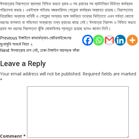
ঈদযাত্রায় নিরাপত্তা ব্যবস্থা নিশ্চিত করতে র‌্যাব-৩ সহ র‌্যাবের সব ব্যাটালিয়ন বিভিন্ন কার্যক্রম
পরিচালনা করছে। একইসঙ্গে সাইবার নজরদারিসহ গোয়েন্দা কার্যক্রম অব্যাহত রয়েছে। নিরাপত্তায়
নিয়োজিত অন্যান্য বাহিনী ও গোয়েন্দা সংস্থার সঙ্গে সমন্বিত তথ্যের ভিত্তিতে এখন পর্যন্ত কোনো
ধরনের নাশকতা বা সহিংসতা সংক্রান্ত তথ্য র‌্যাবের কাছে নেই। ঈদযাত্রা নিরাপদ ও নিশ্চিত করতে
র‌্যাব সব ধরনের নিরাপত্তা ঝুঁকি মোকাবিলায় প্রস্তুত রয়েছে বলেও জানান তিনি।
Post
Previous
টাঙ্গাইলে কাভার্ডভ্যান-মোটরসাইকে‌লের
মু‌খোমু‌খি সংঘ‌র্ষে নিহত ২
navigation
Next
ঈদযাত্রায় চাপ নেই, ঢাকা-টাঙ্গাইল মহাসড়‌ক ফাঁকা
Leave a Reply
Your email address will not be published.
Required fields are marked
*
Comment
*