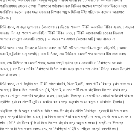
প্রতিরোধসহ র‍্যাবের নেওয়া নিরাপত্তা পর্যবেক্ষণ এবং বিভিন্ন পদক্ষেপ সম্পর্কে সাংবাদিকদের সঙ্গে
মতবিনিময় করবেন র‍্যাব সদর দপ্তরের লিগ্যাল অ্যান্ড মিডিয়া উইং পরিচালক কমান্ডার আরাফাত
ইসলাম।
তিনি বলেন, এ বছর দূরপাল্লার (আন্তঃনগর) ট্রেনের শতভাগ টিকিট অনলাইনে বিক্রি হয়েছে। এছাড়া
যাত্রার দিন ২৫ শতাংশ আসনবিহীন টিকিট বিক্রি চলছে। টিকিট কালোবাজারি চক্রের বিরুদ্ধে
আমাদের গোয়েন্দা নজরদারি রয়েছে। এ বছরের পর এগুলো (কালোবাজারি) আর থাকবে না।
তিনি আরো বলেন, ঈদযাত্রা নিরাপদ করতে প্রতিটি স্টেশনে নজরদারি-গোয়েন্দা বাড়িয়েছি। আমরা
মোবাইল ট্র্যাকিং চালু রেখেছি। বাস টার্মিনাল, লঞ্চ টার্মিনাল, রেলস্টেশনে আমাদের টিম কাজ করছে।
বাস, লঞ্চ টার্মিনাল ও রেলস্টেশনসহ জনসমাগমপূর্ণ স্থানে র‌্যাব নজরদারি ও নিরাপত্তা জোরদার
করেছে। যাত্রীদের সার্বিক নিরাপত্তা নিশ্চিত করার জন্য র‌্যাবের পক্ষ থেকে বিভিন্ন ধরনের উদ্যোগ
নেওয়া হয়েছে।
তিনি বলেন, বেশ কিছুদিন ধরে টিকিট কালোবাজারি, ছিনতাইকারী, মলম পার্টির বিরুদ্ধে র‍্যাব কাজ করে
আসছে। ঈদকে ঘিরে রেলস্টেশনে চুরি, ছিনতাই ও মলম পার্টি থেকে যাত্রীদের নিরাপদ রাখার জন্য
র‌্যাবের গোয়েন্দা নজরদারি অব্যাহত রয়েছে। এছাড়াও ঈদযাত্রায় রেলস্টেশনে কোনো অভিযোগ থাকলে
স্থাপিত র‌্যাবের সাপোর্ট সেন্টারে অবহিত করার জন্য অনুরোধ করেন কমান্ডার আরাফাত ইসলাম।
যাত্রীদের প্রতি অনুরোধ জানিয়ে তিনি বলেন, ঈদযাত্রায় সার্বিক নিরাপত্তা ব্যবস্থা নিশ্চিত করতে
র‌্যাব সদস্যরা নিয়োজিত রয়েছে। এ বিষয়ে সহযোগিতা করলে যাত্রীদের লাভ, দেশের লাভ এবং সবার
লাভ। তিনি যাত্রীদের ঝুঁকি না নিয়ে নিরাপদ যাত্রার জন্য অনুরোধ করেন। যাত্রীদের ঈদযাত্রা
নিরাপদ ও নিশ্চিত করতে রেলওয়েসহ সব নিরাপত্তা বাহিনী ও গোয়েন্দা সংস্থা বদ্ধপরিকর।