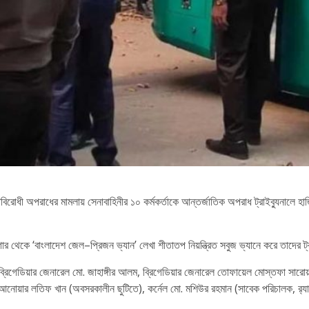
িরোধী অপরাধের মামলায় সেনাবাহিনীর ১০ কর্মকর্তাকে আন্তর্জাতিক অপরাধ ট্রাইব্যুনালে হ
গার থেকে ‘বাংলাদেশ জেল–প্রিজন ভ্যান’ লেখা শীতাতপ নিয়ন্ত্রিত সবুজ ভ্যানে করে তাদের ট
 ব্রিগেডিয়ার জেনারেল মো. জাহাঙ্গীর আলম, ব্রিগেডিয়ার জেনারেল তোফায়েল মোস্তফা সারোয়
য়ার লতিফ খান (অবসরকালীন ছুটিতে), কর্নেল মো. মশিউর রহমান (সাবেক পরিচালক, র‍্যাব গোয়