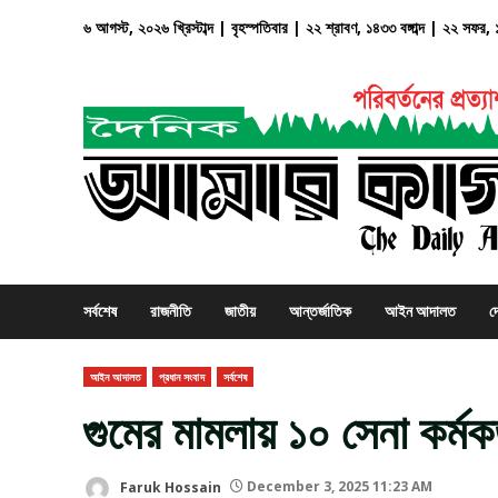
Skip
৬ আগস্ট, ২০২৬ খ্রিস্টাব্দ | বৃহস্পতিবার | ২২ শ্রাবণ, ১৪৩৩ বঙ্গাব্দ | ২২ সফর
to
content
সর্বশেষ
রাজনীতি
জাতীয়
আন্তর্জাতিক
আইন আদালত
দ
আইন আদালত
প্রধান সংবাদ
সর্বশেষ
গুমের মামলায় ১০ সেনা কর্মকর
Faruk Hossain
December 3, 2025 11:23 AM