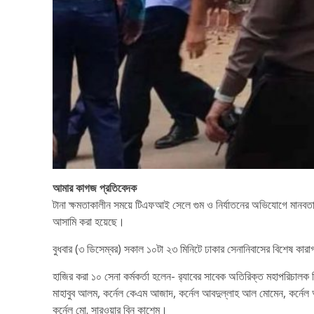
আমার কাগজ প্রতিবেদক
টানা ক্ষমতাকালীন সময়ে টিএফআই সেলে গুম ও নির্যাতনের অভিযোগে মানবতাব
আসামি করা হয়েছে।
বুধবার (৩ ডিসেম্বর) সকাল ১০টা ২৩ মিনিটে ঢাকার সেনানিবাসের বিশেষ কারা
হাজির করা ১০ সেনা কর্মকর্তা হলেন- র‍্যাবের সাবেক অতিরিক্ত মহাপরিচালক
মাহাবুব আলম, কর্নেল কেএম আজাদ, কর্নেল আবদুল্লাহ আল মোমেন, কর্নেল আনো
কর্নেল মো. সারওয়ার বিন কাশেম।