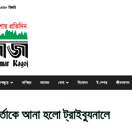
, ১৪৪৮ হিজরি
েশজুড়ে
বাণিজ্য
মতামত
খেলা
বিনোদন
ই পেপার
জীবনযাপন
্তাকে আনা হলো ট্রাইব্যুনালে