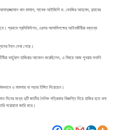
রী আসাদুজ্জামান খান কামাল, সাবেক আইজিপি ড. বেনজির আহমেদ, র‍্যাবের
রু হবে। প্রথমে প্রসিকিউশন, এরপর আসামিপক্ষের আইনজীবীরা বক্তব্য
সদস্যদের টহল দেখা গেছে।
বীরা ভার্চুয়াল হাজিরার আবেদন করেছিলেন, এ বিষয়ে আজ পুনরায় শুনানি
িকভাবে এ মামলায় না লড়ার ইঙ্গিত দিয়েছেন।
 দিনের মধ্যে দুটি জাতীয় দৈনিক পত্রিকায় বিজ্ঞপ্তি দিয়ে হাজির হতে বলা
তারি পরোয়ানা জারি করে।