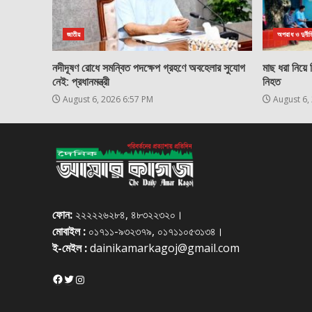
জাতীয়
অপরাধ ও দুর্নীত
নদীদূষণ রোধে সমন্বিত পদক্ষেপ গ্রহণে অবহেলার সুযোগ
মাছ ধরা নিয়ে
নেই: প্রধানমন্ত্রী
নিহত
August 6, 2026 6:57 PM
August 6,
ফোন:
২২২২২৬২৮৪, ৪৮৩২২৩২০।
মোবাইল :
০১৭১১-৯৩২৩৭৯, ০১৭১১০৫৩১৩৪।
ই-মেইল :
dainikamarkagoj@gmail.com
Facebook
Twitter
Instagram