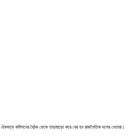
খন ঐকমত্য কমিশনের বৈঠক থেকে তাড়াহুড়ো করে বের হন রাজনৈতিক দলের নেতারা।