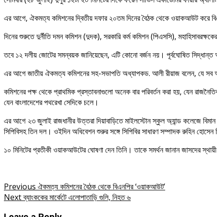
এর আগে, ঐকমত্য কমিশনের দ্বিতীয় দফার ২০তম দিনের বৈঠক থেকে ওয়াকআউট করে বিএ
দিনের শুরুতে দুর্নীতি দমন কমিশন (দুদক), সরকারি কর্ম কমিশন (পিএসসি), মহাহিসাবরক্
তবে ১২ দলীয় জোটের সমন্বয়ক জানিয়েছেন, এটি কোনো বর্জন নয়। পূর্বঘোষিত সিদ্ধান্ত
এর আগে জাতীয় ঐকমত্য কমিশনের সহ-সভাপতি অধ্যাপকড. আলী রীয়াজ বলেন, যে সব আ
কমিশনের পক্ষ থেকে প্রাথমিক প্রস্তাবনাগুলো অনেক বার পরিবর্তন করা হয়, যেন রাজ
যেন বাংলাদেশের পথরেখা সেদিকে চলে।
এর আগে ২৩ জুলাই রাজধানীর উত্তরা দিয়াবাড়িতে মাইলস্টোন স্কুল অ্যান্ড কলেজে বিমান 
সিপিবিসহ তিন দল। ওইদিন অধিবেশন শুরুর সঙ্গে সিপিবির সাধারণ সম্পাদক রুহিন হোসেন প্রি
১০ মিনিটের প্রতীকী ওয়াকআউটের ঘোষণা দেন তিনি। তাকে সমর্থন জানান জাসদের স্থায
Post
Previous
ঐকমত্য কমিশনের বৈঠক থেকে বিএনপির ‘ওয়াকআউট’
Next
ব্যাংককের মার্কেটে এলোপাতাড়ি গুলি, নিহত ৬
navigation
Leave a Reply