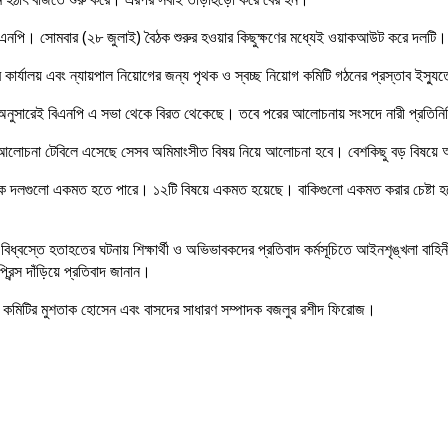
নপি। সোমবার (২৮ জুলাই) বৈঠক শুরুর হওয়ার কিছুক্ষণের মধ্যেই ওয়াকআউট করে দলটি।
ষকের কার্যালয় এবং ন্যায়পাল নিয়োগের জন্য পৃথক ও স্বচ্ছ নিয়োগ কমিটি গঠনের প্রস্তাব 
 অনুসারেই বিএনপি এ সভা থেকে বিরত থেকেছে। তবে পরের আলোচনায় সংসদে নারী প্রতিনিধি
লোচনা টেবিলে এসেছে সেসব অমিমাংসীত বিষয় নিয়ে আলোচনা হবে। বেশকিছু বড় বিষয়ে 
নৈতিক দলগুলো একমত হতে পারে। ১২টি বিষয়ে একমত হয়েছে। বাকিগুলো একমত করার চেষ্টা 
বিধ্বস্তে হতাহতের ঘটনায় শিক্ষার্থী ও অভিভাবকদের প্রতিবাদ কর্মসূচিতে আইনশৃঙ্খলা ব
ন্স দাঁড়িয়ে প্রতিবাদ জানান।
়ী কমিটির মুশতাক হোসেন এবং বাসদের সাধারণ সম্পাদক বজলুর রশীদ ফিরোজ।