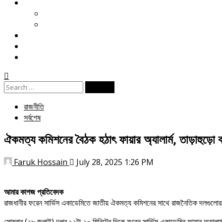
খেলা
ক্রিকেট
ফুটবল
বিনোদন
ই পেপার
জীবনযাপন
Search
for:
রাজনীতি
সর্বশেষ
ঐকমত্য কমিশনের বৈঠক হঠাৎ ফায়ার অ্যালার্ম, তাড়াহুড়ো 
Faruk Hossain
July 28, 2025 1:26 PM
আমার কাগজ প্রতিবেদক
রাজধানীর ফরেন সার্ভিস একাডেমিতে জাতীয় ঐকমত্য কমিশনের সাথে রাজনৈতিক দলগুলোর 
সোমবার (২৮ জুলাই) দুপুর ১২টা ২০ মিনিটের দিকে ফরেন সার্ভিস একাডেমির ফায়ার অ্যাল