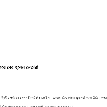
করে বের হলেন নেতারা
দ্বিতীয় পর্যায়ের ২০তম দিনে বৈঠক চলছিল। এসময় হঠাৎ ফায়ার অ্যালার্ম বেজে উঠে। ত
ার্ম হঠাৎ বাজতে শুরু করে। এরপর সবাই তাড়াহুড়ো করে বের হন।