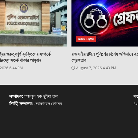
অপরাধ ও দুর্নীতি
্রের গুরুত্বপূর্ণ ব্যক্তিদের সম্পর্কে
রাজধানীর পল্টনে পুলিশের বিশেষ অভিযানে 
িরুদ্ধে সতর্ক থাকার আহ্বান
গ্রেফতার
 2026 6:44 PM
August 7, 2026 4:43 PM
সম্পাদক:
ফজলুল হক ভূইয়া রানা
বার
নির্বাহী সম্পাদক:
তোফায়েল হোসেন
৪৩