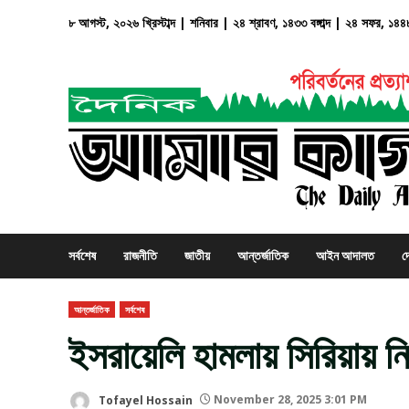
Skip
৮ আগস্ট, ২০২৬ খ্রিস্টাব্দ | শনিবার | ২৪ শ্রাবণ, ১৪৩৩ বঙ্গাব্দ | ২৪ সফর, ১৪৪
to
content
সর্বশেষ
রাজনীতি
জাতীয়
আন্তর্জাতিক
আইন আদালত
দ
আন্তর্জাতিক
সর্বশেষ
ইসরায়েলি হামলায় সিরিয়ায় 
Tofayel Hossain
November 28, 2025 3:01 PM