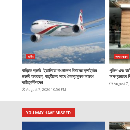
জাতীয়
প্রধান সংবাদ
যান্ত্রিক ত্রুটি: ইতালিতে বাংলাদেশ বিমানের ফ্লাইটের
পুলিশ এবং রাষ্ট
জরুরি অবতরণ, যাত্রীদের সাথে বৈষম্যমূলক আচরণ
অপপ্রচারের ব
দায়িত্বশীলদের
August 7,
August 7, 2026 10:56 PM
YOU MAY HAVE MISSED