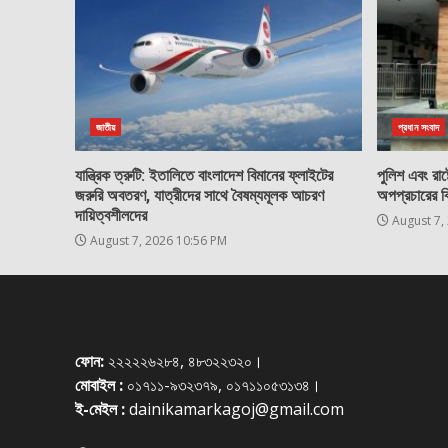
জাতীয়
প্রধান সংবাদ
যান্ত্রিক ত্রুটি: ইতালিতে বাংলাদেশ বিমানের ফ্লাইটের
পুলিশ এবং রাষ্ট
জরুরি অবতরণ, যাত্রীদের সাথে বৈষম্যমূলক আচরণ
অপপ্রচারের ব
দায়িত্বশীলদের
August 7,
August 7, 2026 10:56 PM
ফোন:
২২২২২৬২৮৪, ৪৮৩২২৩২০।
মোবাইল :
০১৭১১-৯৩২৩৭৯, ০১৭১১০৫৩১৩৪।
ই-মেইল :
dainikamarkagoj@gmail.com