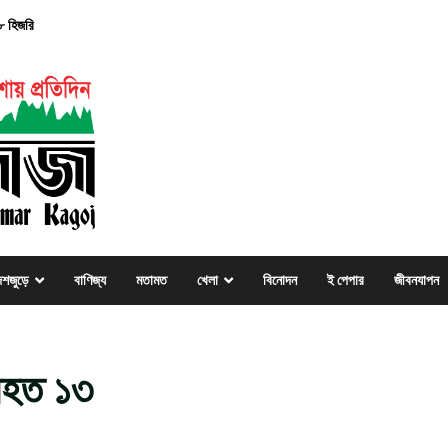
৮ হিজরি
েশজুড়ে
বাণিজ্য
মতামত
খেলা
বিনোদন
ই পেপার
জীবনযাপন
নিহত ১৩