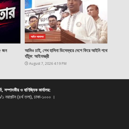
আইন আদালত
২৫ জন
আমিও চাই, শেখ হাসিনা ডিসেম্বরে দেশে ফিরে আইনি পথে
হাঁটুক: আইনমন্ত্রী
August 7, 2026 4:19 PM
্তা, সম্পাদকীয় ও বাণিজ্যিক কার্যালয়:
/১ নয়াপল্টন (৪র্থ তলা), ঢাকা-১০০০ ।