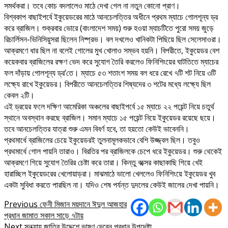
সমর্থকরা। তবে কোচ বদলালেও মাঠে দেখা গেল না নতুন কোনো প্রাণ।
বিশ্বকাপ বাছাইপর্বে ইকুয়েডরের মাঠে আনচেলত্তির অধীনে প্রথম ম্যাচে গোলশূন্য ড্র
করে ব্রাজিল। শুক্রবার ভোরে (বাংলাদেশ সময়) শুরু হওয়া ম্যাচটিতে পুরো সময় জুড়ে
রিচার্লিসন-ভিনিসিয়ুসরা ছিলেন নিষ্প্রভ। বল দখলেও খানিকটা পিছিয়ে ছিল সেলেসাওরা।
আক্রমণে ধার ছিল না বলেই গোলের মুখ খোলাও সম্ভব হয়নি। বিপরীতে, ইকুয়েডর বেশ
কয়েকবার ব্রাজিলের রক্ষণ ভেদ করে সুযোগ তৈরি করলেও ফিনিশিংয়ের ঘাটতিতে ম্যাচের
ফল দাঁড়ায় গোলশূন্য ড্র’তে। ম্যাচে ৫৩ শতাংশ সময় বল ধরে রেখে ৭টি শট নিয়ে ৩টি
লক্ষ্যে রাখে ইকুয়েডর। বিপরীতে আনচেলত্তির শিষ্যদের ৩ শটের মধ্যে লক্ষ্যে ছিল
কেবল ২টি।
এই ড্রয়ের ফলে দক্ষিণ আমেরিকা অঞ্চলের বাছাইপর্বে ১৫ ম্যাচে ২২ পয়েন্ট নিয়ে চতুর্থ
স্থানে অবস্থান করছে ব্রাজিল। সমান ম্যাচে ১৫ পয়েন্ট নিয়ে ইকুয়েডর রয়েছে ছয়ে।
তবে আনচেলত্তির যাত্রা শুরু এমন বিবর্ণ হবে, তা হয়তো কেউই ভাবেননি।
প্রথমার্ধে ব্রাজিলের চেয়ে ইকুয়েডরই তুলনামূলকভাবে বেশি উজ্জ্বল ছিল। তবুও
প্রথমার্ধে গোল পায়নি তারাও। বিরতির পর ব্রাজিলকে চেপে ধরে ইকুয়েডর। শুরু থেকেই
আক্রমণে গিয়ে সুযোগ তৈরির চেষ্টা করে তারা। কিন্তু বক্সের কাছাকাছি গিয়ে খেই
হারাচ্ছিল ইকুয়েডরের খেলোয়াড়রা। মাঝমাঠে ভালো খেললেও ফিনিশিংয়ে ইকুয়েডর খুব
একটা সুবিধা করতে পারছিল না। যদিও শেষ পর্যন্ত দুদলের কেউই জালের দেখা পায়নি।
Post
Previous
ফেনী মিজান ময়দানে ঈদুল আজহার
প্রধান জামাত সকাল সাড়ে ৭টায়
navigation
Next
সন্ধ্যায় জাতির উদ্দেশে ভাষণ দেবেন প্রধান উপদেষ্টা