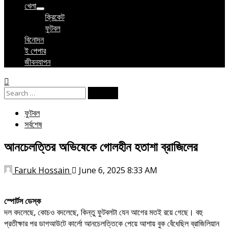
খেলা
ক্রিকেট
ফুটবল
বিনোদন
ই পেপার
জীবনযাপন
Search
for:
ফুটবল
সর্বশেষ
আনচেলত্তির অভিষেকে গোলহীন হতাশা ব্রাজিলের
Faruk Hossain
June 6, 2025 8:33 AM
স্পোর্টস ডেস্ক
দল বদলেছে, কোচও বদলেছে, কিন্তু ফুটবলটা যেন আগের মতই রয়ে গেছে। বহু
প্রতীক্ষার পর ডাগআউটে কার্লো আনচেলত্তিকে পেয়ে আশায় বুক বেঁধেছিল ব্রাজিলিয়ান